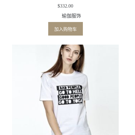
$
332.00
瑜伽服饰
加入购物车