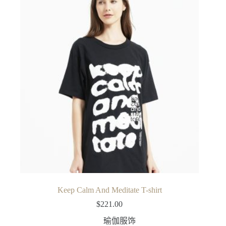
Keep Calm And Meditate T-shirt
$
221.00
瑜伽服饰