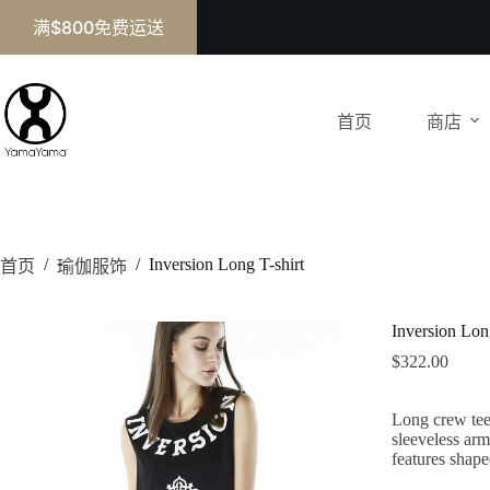
满$800免费运送
首页
商店
/
/
Inversion Long T-shirt
首页
瑜伽服饰
Inversion Lon
$
322.00
Long crew tee 
sleeveless arm
features shape