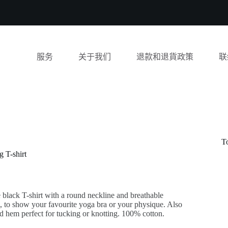
服务
关于我们
退款和退貨政策
联
T
g T-shirt
black T-shirt with a round neckline and breathable
, to show your favourite yoga bra or your physique. Also
d hem perfect for tucking or knotting. 100% cotton.