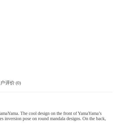
户评价 (0)
t YamaYama. The cool design on the front of YamaYama’s
ures inversion pose on round mandala designs. On the back,