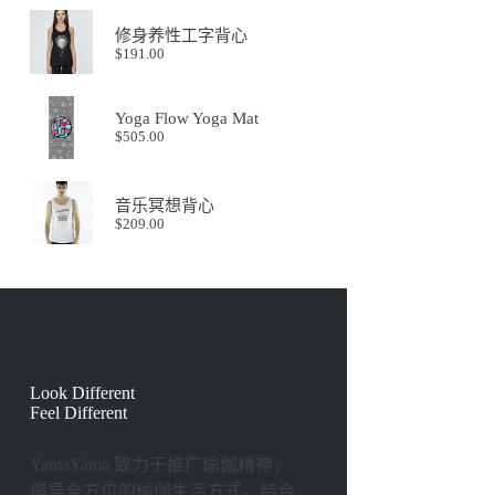
修身养性工字背心
$
191.00
Yoga Flow Yoga Mat
$
505.00
音乐冥想背心
$
209.00
Look Different
Feel Different
YamaYama 致⼒于推⼴瑜伽精神，
倡导全⽅位的瑜伽⽣活⽅式。结合