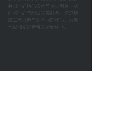
英国时尚精品设计与顶尖创意，我
们将时尚与瑜伽完美融合，透过精
致⼯艺打造与众不同的作品，为现
代瑜伽爱好者带来全新体验。