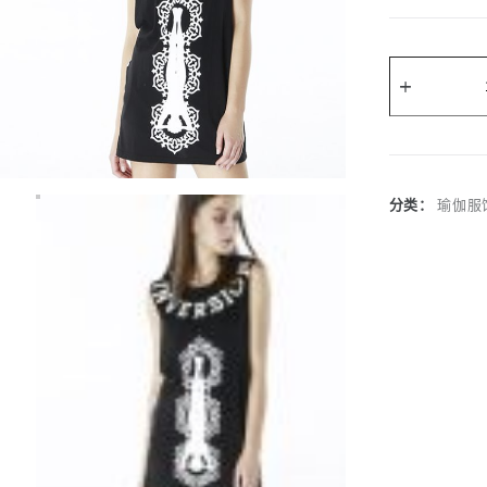
A
l
t
e
r
分类：
瑜伽服
n
a
t
i
v
e
: