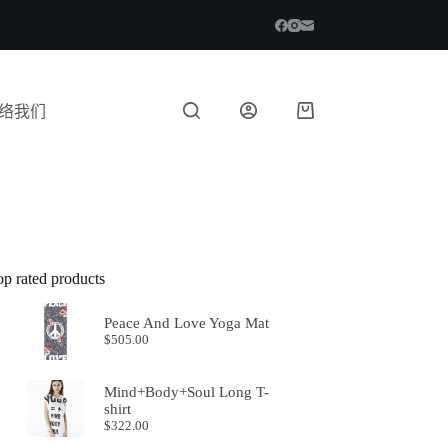
络我们
op rated products
Peace And Love Yoga Mat
$
505.00
Mind+Body+Soul Long T-
shirt
$
322.00