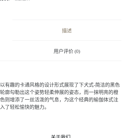
n
a
t
i
v
描述
e
:
用户评价 (0)
以有趣的卡通风格的设计形式展现了下犬式-简洁的黑色
轮廓勾勒出这个姿势轻柔伸展的姿态，而一抹明亮的橙
色则增添了一丝活泼的气息，为这个经典的瑜伽体式注
入了轻松愉快的魅力。
关于我们