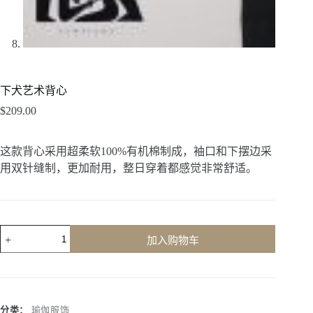
下犬艺术背心
$
209.00
这款背心采用超柔软100%有机棉制成，袖口和下摆边采
用双针缝制，更加耐用，整日穿着都感觉非常舒适。
加入购物车
A
l
t
e
r
分类：
瑜伽服饰