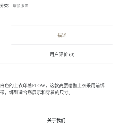
e
r
分类：
瑜伽服饰
n
a
t
i
v
描述
e
:
用户评价 (0)
白色的上衣印着FLOW，这款高腰瑜伽上衣采用前绑
带，绑到适合您展示和穿着的尺寸。
关于我们