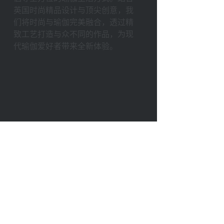
英国时尚精品设计与顶尖创意，我
们将时尚与瑜伽完美融合，透过精
致⼯艺打造与众不同的作品，为现
代瑜伽爱好者带来全新体验。