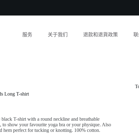
服务
关于我们
退款和退貨政策
联
T
s Long T-shirt
black T-shirt with a round neckline and breathable
, to show your favourite yoga bra or your physique. Also
d hem perfect for tucking or knotting. 100% cotton.