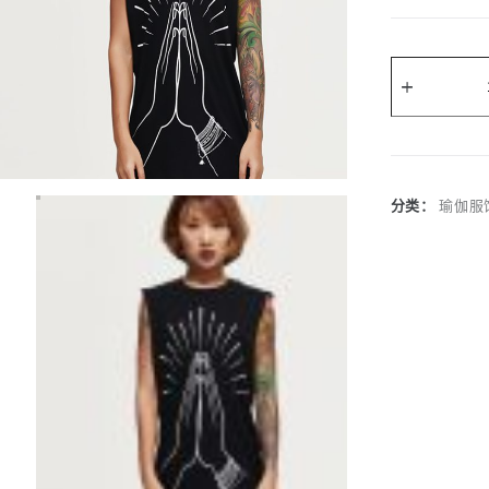
A
l
t
e
r
分类：
瑜伽服
n
a
t
i
v
e
: