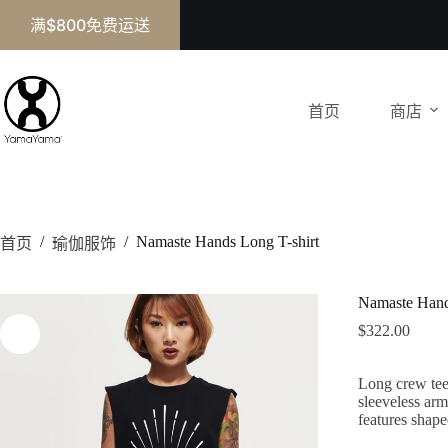
满$800免费运送
首页
商店
/
/
Namaste Hands Long T-shirt
首页
瑜伽服饰
Namaste Hand
$
322.00
Long crew tee 
sleeveless arm
features shape