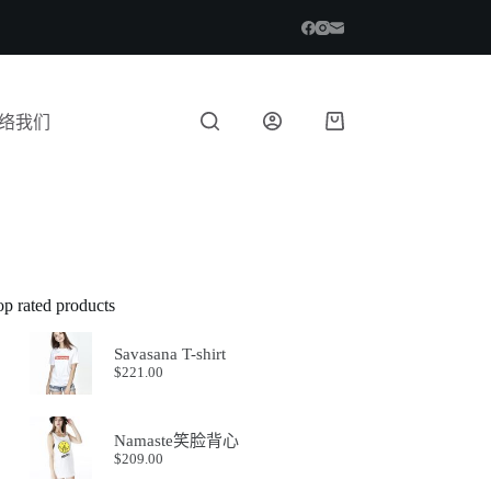
络我们
op rated products
Savasana T-shirt
$
221.00
Namaste笑脸背心
$
209.00