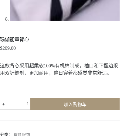
瑜伽能量背心
$
209.00
这款背心采用超柔软100%有机棉制成，袖口和下摆边采
用双针缝制，更加耐用，整日穿着都感觉非常舒适。
加入购物车
A
l
t
e
r
分类：
瑜伽服饰